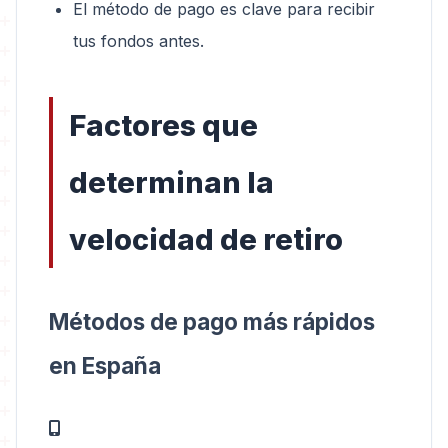
El método de pago es clave para recibir
tus fondos antes.
Factores que
determinan la
velocidad de retiro
Métodos de pago más rápidos
en España