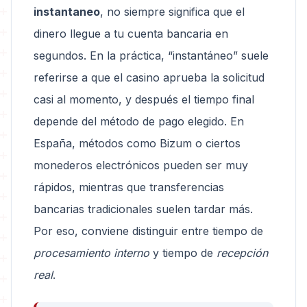
instantaneo
, no siempre significa que el
dinero llegue a tu cuenta bancaria en
segundos. En la práctica, “instantáneo” suele
referirse a que el casino aprueba la solicitud
casi al momento, y después el tiempo final
depende del método de pago elegido. En
España, métodos como Bizum o ciertos
monederos electrónicos pueden ser muy
rápidos, mientras que transferencias
bancarias tradicionales suelen tardar más.
Por eso, conviene distinguir entre tiempo de
procesamiento interno
y tiempo de
recepción
real
.