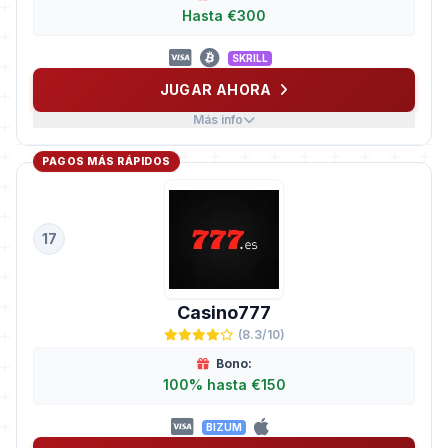
Hasta €300
SKRILL
JUGAR AHORA
Más info
PAGOS MÁS RÁPIDOS
POR QUÉ NOS GUSTA
RTP: 96%
Min Deposit: €1
Payout speed: 1-3 hours
17
Casino Games: 8000+
BUENO SABER
Casino777
Interface can feel cluttered
(8.3/10)
Bono:
100% hasta €150
BIZUM