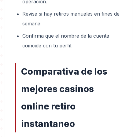
operación.
Revisa si hay retiros manuales en fines de
semana.
Confirma que el nombre de la cuenta
coincide con tu perfil.
Comparativa de los
mejores casinos
online retiro
instantaneo