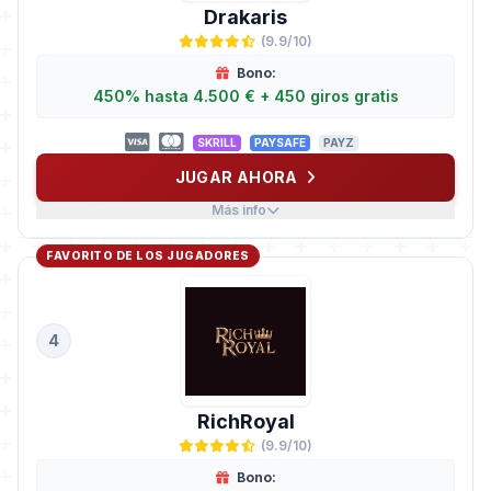
BUENO SABER
Drakaris
40x bonus wagering
(9.9/10)
Up to 72-hour pending
Bono:
No Spanish DGOJ licence
450% hasta 4.500 € + 450 giros gratis
SKRILL
PAYSAFE
PAYZ
JUGAR AHORA
Más info
FAVORITO DE LOS JUGADORES
POR QUÉ NOS GUSTA
190 game providers
31 payment methods
24/7 live chat
4
EUR account supported
Casino and sportsbook
BUENO SABER
RichRoyal
40x bonus wagering
(9.9/10)
Seven-day bonus validity
Bono:
No Spanish DGOJ licence