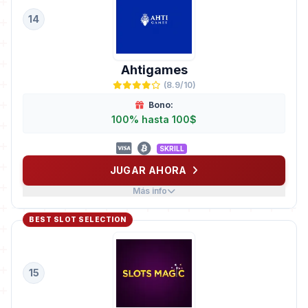
Min Deposit: €5
Payout speed: 1-24 hours
14
Casino Games: 5000+
BUENO SABER
Ahtigames
Limited live dealer games
(8.9/10)
Bono:
100% hasta 100$
SKRILL
JUGAR AHORA
Más info
BEST SLOT SELECTION
POR QUÉ NOS GUSTA
RTP: 96%
Min Deposit: €10
Payout speed: Under 1 hour
15
Casino Games: 3500+
BUENO SABER