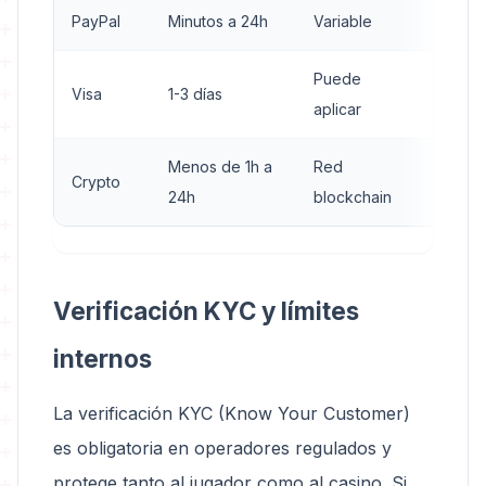
PayPal
Minutos a 24h
Variable
Alta
Puede
Visa
1-3 días
Muy a
aplicar
Menos de 1h a
Red
Crypto
Medi
24h
blockchain
Verificación KYC y límites
internos
La verificación KYC (Know Your Customer)
es obligatoria en operadores regulados y
protege tanto al jugador como al casino. Si