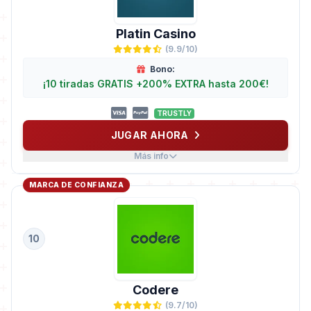
Platin Casino
(9.9/10)
Bono:
¡10 tiradas GRATIS +200% EXTRA hasta 200€!
TRUSTLY
JUGAR AHORA
Más info
MARCA DE CONFIANZA
POR QUÉ NOS GUSTA
RTP: 97%
Min Deposit: €5
Payout speed: 1-24 hours
10
Casino Games: 4000+
BUENO SABER
Codere
Complex bonus terms
(9.7/10)