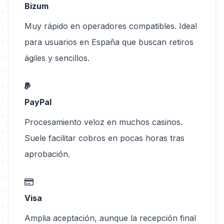
Bizum
Muy rápido en operadores compatibles. Ideal
para usuarios en España que buscan retiros
ágiles y sencillos.
PayPal
Procesamiento veloz en muchos casinos.
Suele facilitar cobros en pocas horas tras
aprobación.
Visa
Amplia aceptación, aunque la recepción final