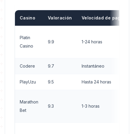
Casino
Valoración
Velocidad de pago
Platin
9.9
1-24 horas
Casino
Codere
9.7
Instantáneo
PlayUzu
9.5
Hasta 24 horas
Marathon
9.3
1-3 horas
Bet