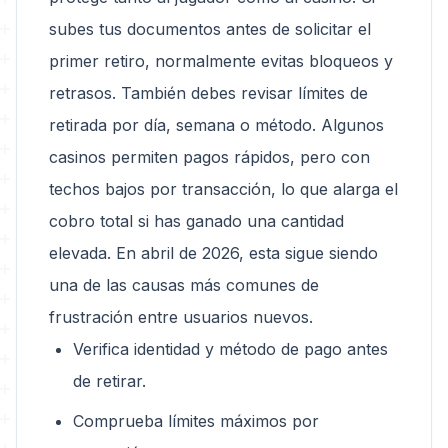
subes tus documentos antes de solicitar el
primer retiro, normalmente evitas bloqueos y
retrasos. También debes revisar límites de
retirada por día, semana o método. Algunos
casinos permiten pagos rápidos, pero con
techos bajos por transacción, lo que alarga el
cobro total si has ganado una cantidad
elevada. En abril de 2026, esta sigue siendo
una de las causas más comunes de
frustración entre usuarios nuevos.
Verifica identidad y método de pago antes
de retirar.
Comprueba límites máximos por