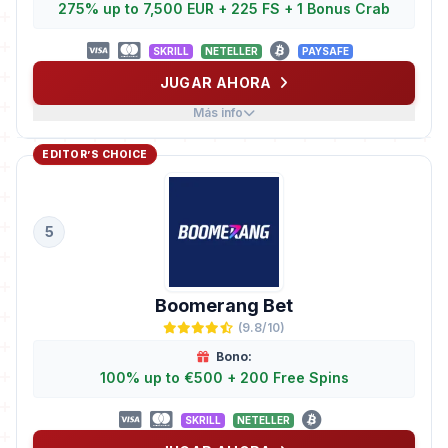
275% up to 7,500 EUR + 225 FS + 1 Bonus Crab
SKRILL
NETELLER
PAYSAFE
JUGAR AHORA
Más info
EDITOR’S CHOICE
POR QUÉ NOS GUSTA
Supports Skrill for faster withdrawals
Premium-style casino with VIP appeal
Wide variety of high-stakes games
5
BUENO SABER
Withdrawal verification could take longer for large wins
Boomerang Bet
(9.8/10)
Bono:
100% up to €500 + 200 Free Spins
SKRILL
NETELLER