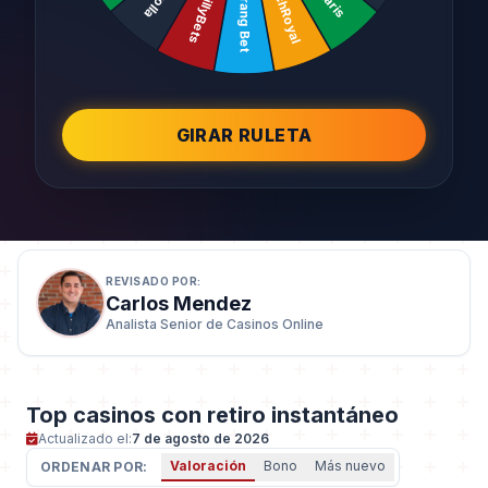
GIRAR RULETA
REVISADO POR:
Carlos Mendez
Analista Senior de Casinos Online
Top casinos con retiro instantáneo
Actualizado el:
7 de agosto de 2026
Valoración
Bono
Más nuevo
ORDENAR POR: