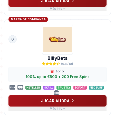
JUGAR AHORA
Más info
MARCA DE CONFIANZA
POR QUÉ NOS GUSTA
Beginner-friendly setup and easy navigation
Reliable payment support with Skrill integration
Suitable for casual and mid-level players
6
BUENO SABER
Bonus size smaller than top competitors
BillyBets
(9.8/10)
Bono:
100% up to €500 + 200 Free Spins
NETELLER
SKRILL
TRUSTLY
SOFORT
NEOSURF
JUGAR AHORA
Más info