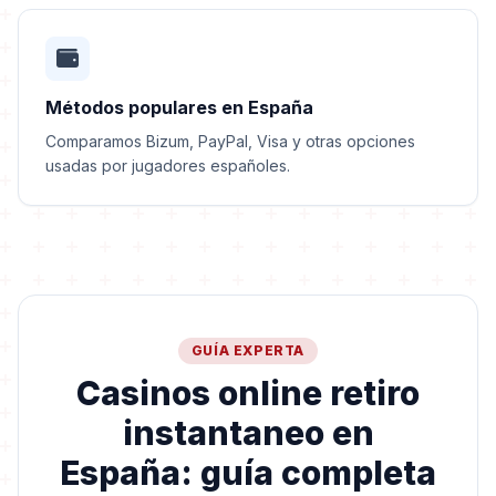
Métodos populares en España
Comparamos Bizum, PayPal, Visa y otras opciones
usadas por jugadores españoles.
GUÍA EXPERTA
Casinos online retiro
instantaneo en
España: guía completa